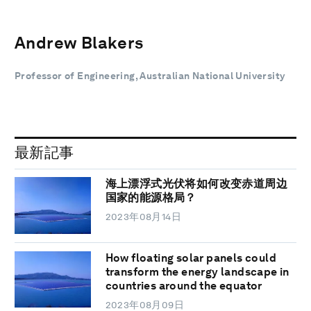
Andrew Blakers
Professor of Engineering, Australian National University
最新記事
海上漂浮式光伏将如何改变赤道周边
国家的能源格局？
2023年08月14日
How floating solar panels could
transform the energy landscape in
countries around the equator
2023年08月09日