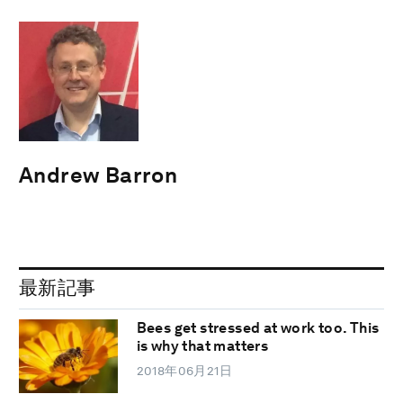
Andrew Barron
最新記事
Bees get stressed at work too. This
is why that matters
2018年06月21日