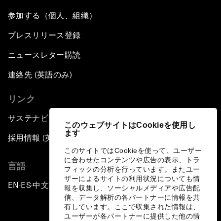
参加する（個人、組織）
プレスリリース登録
ニュースレター購読
連絡先 (英語のみ)
リンク
サステナビリティへの取り組み
このウェブサイトはCookieを使用し
ます
採用情報 (英語のみ)
このサイトではCookieを使って、ユーザー
に合わせたコンテンツや広告の表示、トラ
言語
フィックの分析を行っています。またユー
ザーによるサイトの利用状況についても情
EN
ES
中文
日本語
▪
▪
▪
報を収集し、ソーシャルメディアや広告配
信、データ解析の各パートナーに情報を共
有しています。ここで収集された情報は、
ユーザーが各パートナーに提供した他の情