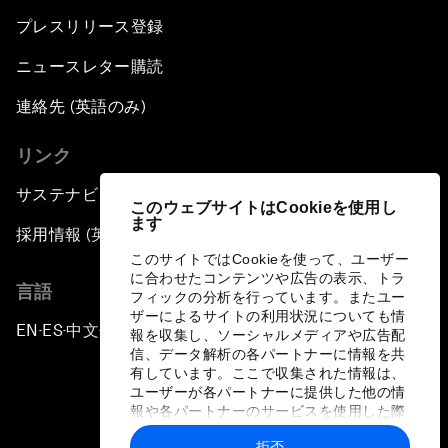
プレスリリース登録
ニュースレター購読
連絡先 (英語のみ)
リンク
サステナビリティへの取り組み
このウェブサイトはCookieを使用し
ます
採用情報 (英語のみ)
このサイトではCookieを使って、ユーザー
に合わせたコンテンツや広告の表示、トラ
言語
フィックの分析を行っています。またユー
ザーによるサイトの利用状況についても情
EN
ES
中文
日本語
▪
▪
▪
報を収集し、ソーシャルメディアや広告配
信、データ解析の各パートナーに情報を共
有しています。ここで収集された情報は、
ユーザーが各パートナーに提供した他の情
報や各パートナーのサービスを使用した際
に収集された情報と組み合わされ、各パー
拒否