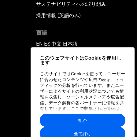
サステナビリティへの取り組み
採用情報 (英語のみ)
て
言語
EN
ES
中文
日本語
▪
▪
▪
このウェブサイトはCookieを使用し
ます
このサイトではCookieを使って、ユーザー
に合わせたコンテンツや広告の表示、トラ
フィックの分析を行っています。またユー
ザーによるサイトの利用状況についても情
報を収集し、ソーシャルメディアや広告配
信、データ解析の各パートナーに情報を共
有しています。ここで収集された情報は、
ユーザーが各パートナーに提供した他の情
報や各パートナーのサービスを使用した際
拒否
に収集された情報と組み合わされ、各パー
トナーによって使用されることがありま
全て許可