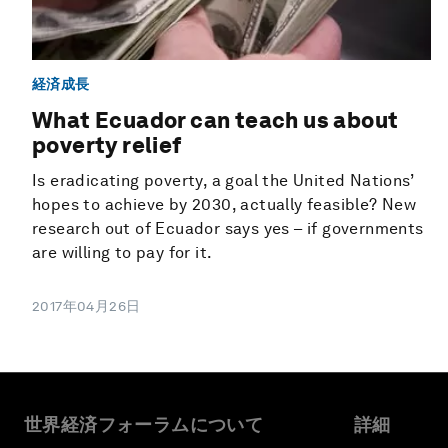
経済成長
What Ecuador can teach us about
poverty relief
Is eradicating poverty, a goal the United Nations’
hopes to achieve by 2030, actually feasible? New
research out of Ecuador says yes – if governments
are willing to pay for it.
2017年04月26日
世界経済フォーラムについて
詳細