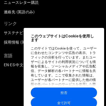
ニュースレター購読
連絡先 (英語のみ)
リンク
サステナビリティへの取り組み
このウェブサイトはCookieを使用し
ます
採用情報 (英語のみ)
このサイトではCookieを使って、ユーザー
に合わせたコンテンツや広告の表示、トラ
言語
フィックの分析を行っています。またユー
ザーによるサイトの利用状況についても情
EN
ES
中文
日本語
▪
▪
▪
報を収集し、ソーシャルメディアや広告配
信、データ解析の各パートナーに情報を共
有しています。ここで収集された情報は、
ユーザーが各パートナーに提供した他の情
報や各パートナーのサービスを使用した際
に収集された情報と組み合わされ、各パー
拒否
トナーによって使用されることがありま
プライバシーポリシーと利用規約
す。
全て許可
サイトマップ