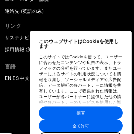
連絡先 (英語のみ)
リンク
サステナビリティへの取り組み
このウェブサイトはCookieを使用し
ます
採用情報 (英語のみ)
このサイトではCookieを使って、ユーザー
に合わせたコンテンツや広告の表示、トラ
言語
フィックの分析を行っています。またユー
ザーによるサイトの利用状況についても情
EN
ES
中文
日本語
▪
▪
▪
報を収集し、ソーシャルメディアや広告配
信、データ解析の各パートナーに情報を共
有しています。ここで収集された情報は、
ユーザーが各パートナーに提供した他の情
報や各パートナーのサービスを使用した際
に収集された情報と組み合わされ、各パー
拒否
トナーによって使用されることがありま
プライバシーポリシーと利用規約
す。
全て許可
サイトマップ