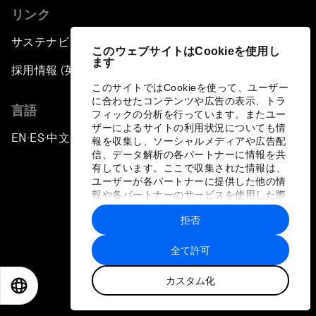
リンク
サステナビリティへの取り組み
このウェブサイトはCookieを使用し
ます
採用情報 (英語のみ)
このサイトではCookieを使って、ユーザー
に合わせたコンテンツや広告の表示、トラ
言語
フィックの分析を行っています。またユー
ザーによるサイトの利用状況についても情
EN
ES
中文
日本語
▪
▪
▪
報を収集し、ソーシャルメディアや広告配
信、データ解析の各パートナーに情報を共
有しています。ここで収集された情報は、
ユーザーが各パートナーに提供した他の情
報や各パートナーのサービスを使用した際
に収集された情報と組み合わされ、各パー
拒否
トナーによって使用されることがありま
プライバシーポリシーと利用規約
す。
全て許可
サイトマップ
カスタム化
©
2026
世界経済フォーラム
EN
ES
中文
日本語