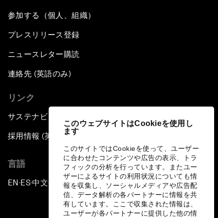
参加する（個人、組織）
プレスリリース登録
ニュースレター購読
連絡先 (英語のみ)
リンク
サステナビリティへの取り組み
このウェブサイトはCookieを使用し
ます
採用情報 (英語のみ)
このサイトではCookieを使って、ユーザー
に合わせたコンテンツや広告の表示、トラ
言語
フィックの分析を行っています。またユー
ザーによるサイトの利用状況についても情
EN
ES
中文
日本語
▪
▪
▪
報を収集し、ソーシャルメディアや広告配
信、データ解析の各パートナーに情報を共
有しています。ここで収集された情報は、
ユーザーが各パートナーに提供した他の情