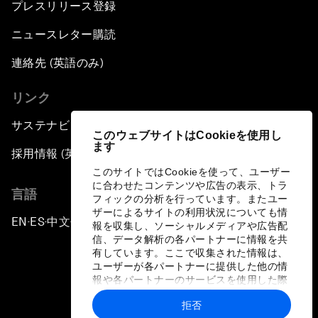
プレスリリース登録
ニュースレター購読
連絡先 (英語のみ)
リンク
サステナビリティへの取り組み
このウェブサイトはCookieを使用し
ます
採用情報 (英語のみ)
このサイトではCookieを使って、ユーザー
に合わせたコンテンツや広告の表示、トラ
言語
フィックの分析を行っています。またユー
ザーによるサイトの利用状況についても情
EN
ES
中文
日本語
▪
▪
▪
報を収集し、ソーシャルメディアや広告配
信、データ解析の各パートナーに情報を共
有しています。ここで収集された情報は、
ユーザーが各パートナーに提供した他の情
報や各パートナーのサービスを使用した際
に収集された情報と組み合わされ、各パー
拒否
トナーによって使用されることがありま
プライバシーポリシーと利用規約