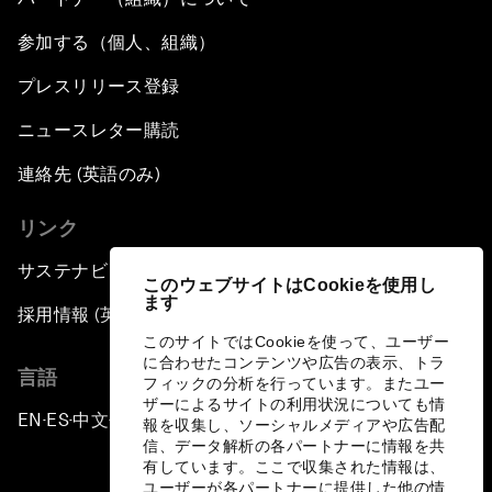
参加する（個人、組織）
プレスリリース登録
ニュースレター購読
連絡先 (英語のみ)
リンク
サステナビリティへの取り組み
このウェブサイトはCookieを使用し
ます
採用情報 (英語のみ)
このサイトではCookieを使って、ユーザー
に合わせたコンテンツや広告の表示、トラ
言語
フィックの分析を行っています。またユー
ザーによるサイトの利用状況についても情
EN
ES
中文
日本語
▪
▪
▪
報を収集し、ソーシャルメディアや広告配
信、データ解析の各パートナーに情報を共
有しています。ここで収集された情報は、
ユーザーが各パートナーに提供した他の情