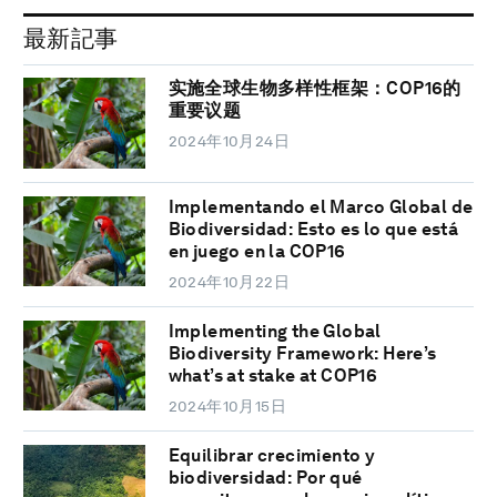
最新記事
实施全球生物多样性框架：COP16的
重要议题
2024年10月24日
Implementando el Marco Global de
Biodiversidad: Esto es lo que está
en juego en la COP16
2024年10月22日
Implementing the Global
Biodiversity Framework: Here’s
what’s at stake at COP16
2024年10月15日
Equilibrar crecimiento y
biodiversidad: Por qué