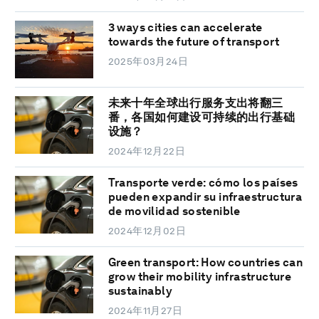
3 ways cities can accelerate
towards the future of transport
2025年03月24日
未来十年全球出行服务支出将翻三
番，各国如何建设可持续的出行基础
设施？
2024年12月22日
Transporte verde: cómo los países
pueden expandir su infraestructura
de movilidad sostenible
2024年12月02日
Green transport: How countries can
grow their mobility infrastructure
sustainably
2024年11月27日