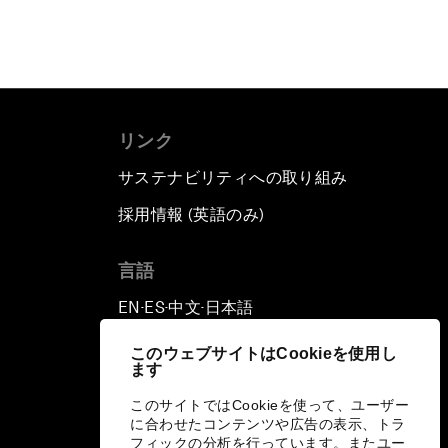
リンク
サステナビリティへの取り組み
採用情報 (英語のみ)
て
言語
EN
ES
中文
日本語
▪
▪
▪
このウェブサイトはCookieを使用し
ます
このサイトではCookieを使って、ユーザー
に合わせたコンテンツや広告の表示、トラ
フィックの分析を行っています。またユー