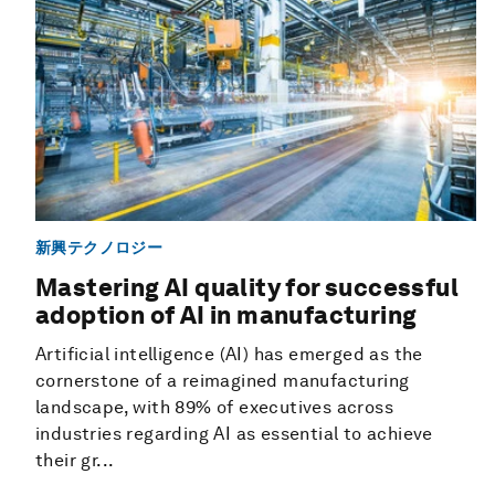
新興テクノロジー
Mastering AI quality for successful
adoption of AI in manufacturing
Artificial intelligence (AI) has emerged as the
cornerstone of a reimagined manufacturing
landscape, with 89% of executives across
industries regarding AI as essential to achieve
their gr...