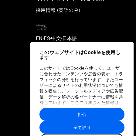
採用情報 (英語のみ)
て
言語
EN
ES
中文
日本語
▪
▪
▪
このウェブサイトはCookieを使用し
ます
このサイトではCookieを使って、ユーザー
に合わせたコンテンツや広告の表示、トラ
フィックの分析を行っています。またユー
ザーによるサイトの利用状況についても情
報を収集し、ソーシャルメディアや広告配
信、データ解析の各パートナーに情報を共
有しています。ここで収集された情報は、
ユーザーが各パートナーに提供した他の情
報や各パートナーのサービスを使用した際
拒否
に収集された情報と組み合わされ、各パー
トナーによって使用されることがありま
全て許可
す。