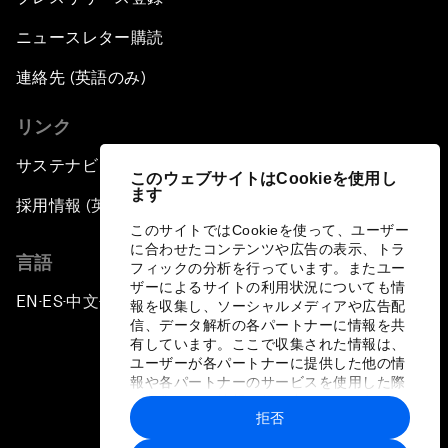
ニュースレター購読
連絡先 (英語のみ)
リンク
サステナビリティへの取り組み
このウェブサイトはCookieを使用し
ます
採用情報 (英語のみ)
このサイトではCookieを使って、ユーザー
に合わせたコンテンツや広告の表示、トラ
言語
フィックの分析を行っています。またユー
ザーによるサイトの利用状況についても情
EN
ES
中文
日本語
▪
▪
▪
報を収集し、ソーシャルメディアや広告配
信、データ解析の各パートナーに情報を共
有しています。ここで収集された情報は、
ユーザーが各パートナーに提供した他の情
報や各パートナーのサービスを使用した際
に収集された情報と組み合わされ、各パー
拒否
トナーによって使用されることがありま
プライバシーポリシーと利用規約
す。