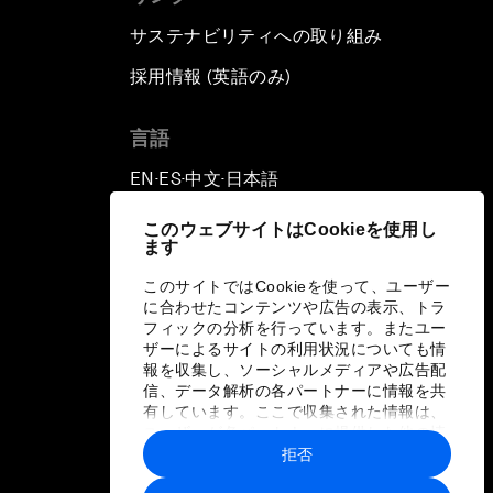
サステナビリティへの取り組み
採用情報 (英語のみ)
て
言語
EN
ES
中文
日本語
▪
▪
▪
このウェブサイトはCookieを使用し
ます
このサイトではCookieを使って、ユーザー
に合わせたコンテンツや広告の表示、トラ
フィックの分析を行っています。またユー
ザーによるサイトの利用状況についても情
報を収集し、ソーシャルメディアや広告配
信、データ解析の各パートナーに情報を共
有しています。ここで収集された情報は、
ユーザーが各パートナーに提供した他の情
報や各パートナーのサービスを使用した際
拒否
に収集された情報と組み合わされ、各パー