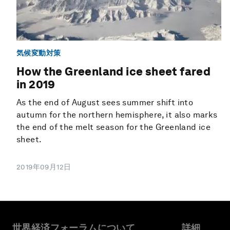
気候変動対策
How the Greenland ice sheet fared
in 2019
As the end of August sees summer shift into
autumn for the northern hemisphere, it also marks
the end of the melt season for the Greenland ice
sheet.
2019年09月12日
世界経済フォーラムについて
詳細