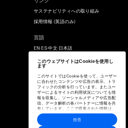
リンク
サステナビリティへの取り組み
採用情報 (英語のみ)
て
言語
EN
ES
中文
日本語
▪
▪
▪
このウェブサイトはCookieを使用し
ます
このサイトではCookieを使って、ユーザー
に合わせたコンテンツや広告の表示、トラ
フィックの分析を行っています。またユー
ザーによるサイトの利用状況についても情
報を収集し、ソーシャルメディアや広告配
信、データ解析の各パートナーに情報を共
有しています。ここで収集された情報は、
ユーザーが各パートナーに提供した他の情
報や各パートナーのサービスを使用した際
拒否
に収集された情報と組み合わされ、各パー