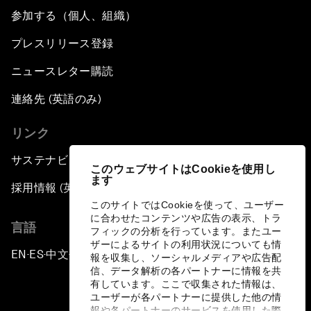
参加する（個人、組織）
プレスリリース登録
ニュースレター購読
連絡先 (英語のみ)
リンク
サステナビリティへの取り組み
このウェブサイトはCookieを使用し
ます
採用情報 (英語のみ)
このサイトではCookieを使って、ユーザー
に合わせたコンテンツや広告の表示、トラ
言語
フィックの分析を行っています。またユー
ザーによるサイトの利用状況についても情
EN
ES
中文
日本語
▪
▪
▪
報を収集し、ソーシャルメディアや広告配
信、データ解析の各パートナーに情報を共
有しています。ここで収集された情報は、
ユーザーが各パートナーに提供した他の情
報や各パートナーのサービスを使用した際