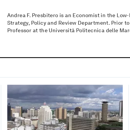
Andrea F. Presbitero is an Economist in the Low-
Strategy, Policy and Review Department. Prior to
Professor at the Università Politecnica delle Marc