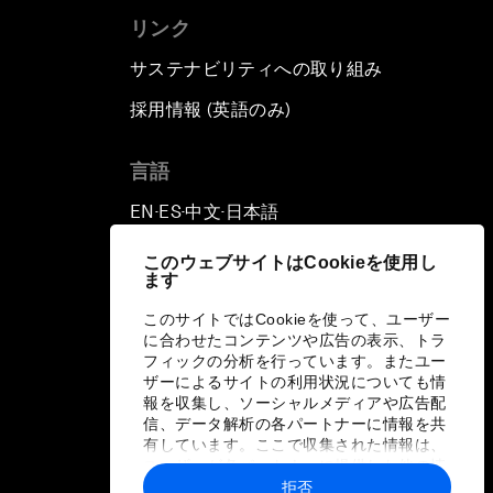
リンク
サステナビリティへの取り組み
採用情報 (英語のみ)
て
言語
EN
ES
中文
日本語
▪
▪
▪
このウェブサイトはCookieを使用し
ます
このサイトではCookieを使って、ユーザー
に合わせたコンテンツや広告の表示、トラ
フィックの分析を行っています。またユー
ザーによるサイトの利用状況についても情
報を収集し、ソーシャルメディアや広告配
信、データ解析の各パートナーに情報を共
有しています。ここで収集された情報は、
ユーザーが各パートナーに提供した他の情
報や各パートナーのサービスを使用した際
拒否