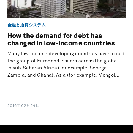
金融と通貨システム
How the demand for debt has
changed in low-income countries
Many low-income developing countries have joined
the group of Eurobond issuers across the globe—
in sub-Saharan Africa (for example, Senegal,
Zambia, and Ghana), Asia (for example, Mongol...
2016年02月24日