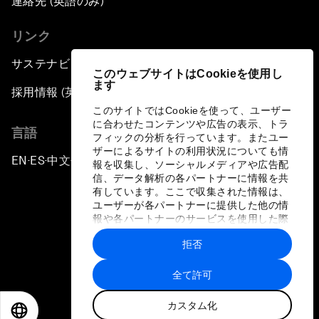
連絡先 (英語のみ)
リンク
サステナビリティへの取り組み
このウェブサイトはCookieを使用し
ます
採用情報 (英語のみ)
このサイトではCookieを使って、ユーザー
に合わせたコンテンツや広告の表示、トラ
言語
フィックの分析を行っています。またユー
ザーによるサイトの利用状況についても情
EN
ES
中文
日本語
▪
▪
▪
報を収集し、ソーシャルメディアや広告配
信、データ解析の各パートナーに情報を共
有しています。ここで収集された情報は、
ユーザーが各パートナーに提供した他の情
報や各パートナーのサービスを使用した際
に収集された情報と組み合わされ、各パー
拒否
トナーによって使用されることがありま
プライバシーポリシーと利用規約
す。
全て許可
サイトマップ
カスタム化
©
2026
世界経済フォーラム
EN
ES
中文
日本語