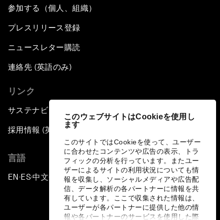
参加する（個人、組織）
プレスリリース登録
ニュースレター購読
連絡先 (英語のみ)
リンク
サステナビリティへの取り組み
このウェブサイトはCookieを使用し
ます
採用情報 (英語のみ)
このサイトではCookieを使って、ユーザー
に合わせたコンテンツや広告の表示、トラ
言語
フィックの分析を行っています。またユー
ザーによるサイトの利用状況についても情
EN
ES
中文
日本語
▪
▪
▪
報を収集し、ソーシャルメディアや広告配
信、データ解析の各パートナーに情報を共
有しています。ここで収集された情報は、
ユーザーが各パートナーに提供した他の情
報や各パートナーのサービスを使用した際