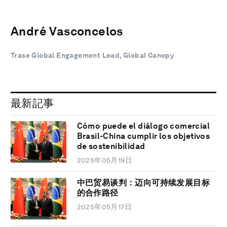
André Vasconcelos
Trase Global Engagement Lead, Global Canopy
最新記事
Cómo puede el diálogo comercial
Brasil-China cumplir los objetivos
de sostenibilidad
2025年05月19日
中巴贸易谈判：迈向可持续发展目标
的合作路径
2025年05月17日