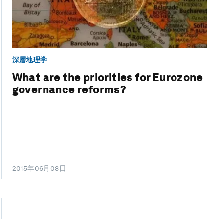
深層地理学
What are the priorities for Eurozone
governance reforms?
2015年06月08日