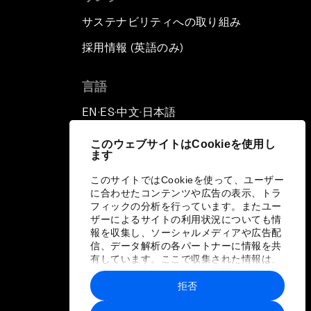
サステナビリティへの取り組み
採用情報 (英語のみ)
て
言語
EN
ES
中文
日本語
▪
▪
▪
このウェブサイトはCookieを使用し
ます
このサイトではCookieを使って、ユーザー
に合わせたコンテンツや広告の表示、トラ
フィックの分析を行っています。またユー
ザーによるサイトの利用状況についても情
報を収集し、ソーシャルメディアや広告配
信、データ解析の各パートナーに情報を共
有しています。ここで収集された情報は、
ユーザーが各パートナーに提供した他の情
報や各パートナーのサービスを使用した際
拒否
に収集された情報と組み合わされ、各パー