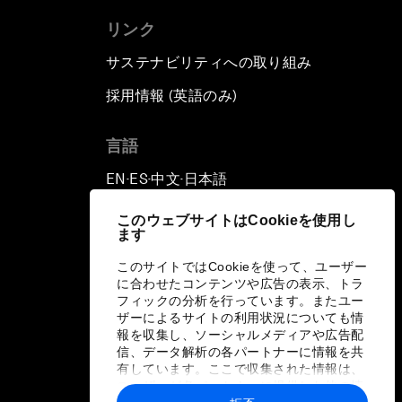
リンク
サステナビリティへの取り組み
採用情報 (英語のみ)
て
言語
EN
ES
中文
日本語
▪
▪
▪
このウェブサイトはCookieを使用し
ます
このサイトではCookieを使って、ユーザー
に合わせたコンテンツや広告の表示、トラ
フィックの分析を行っています。またユー
ザーによるサイトの利用状況についても情
報を収集し、ソーシャルメディアや広告配
信、データ解析の各パートナーに情報を共
有しています。ここで収集された情報は、
ユーザーが各パートナーに提供した他の情