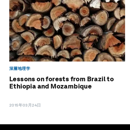
深層地理学
Lessons on forests from Brazil to
Ethiopia and Mozambique
2015年03月24日