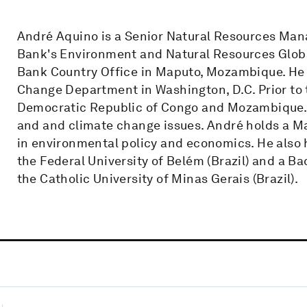
André Aquino is a Senior Natural Resources Man
Bank's Environment and Natural Resources Global
Bank Country Office in Maputo, Mozambique. He 
Change Department in Washington, D.C. Prior to t
Democratic Republic of Congo and Mozambique. A
and and climate change issues. André holds a Ma
in environmental policy and economics. He also 
the Federal University of Belém (Brazil) and a Ba
the Catholic University of Minas Gerais (Brazil).