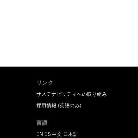
リンク
サステナビリティへの取り組み
採用情報 (英語のみ)
て
言語
EN
ES
中文
日本語
▪
▪
▪