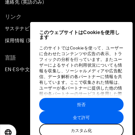
連絡先 (英語のみ)
リンク
サステナビリティへの取り組み
このウェブサイトはCookieを使用し
ます
採用情報 (英語のみ)
このサイトではCookieを使って、ユーザー
に合わせたコンテンツや広告の表示、トラ
言語
フィックの分析を行っています。またユー
ザーによるサイトの利用状況についても情
EN
ES
中文
日本語
▪
▪
▪
報を収集し、ソーシャルメディアや広告配
信、データ解析の各パートナーに情報を共
有しています。ここで収集された情報は、
ユーザーが各パートナーに提供した他の情
報や各パートナーのサービスを使用した際
に収集された情報と組み合わされ、各パー
拒否
トナーによって使用されることがありま
プライバシーポリシーと利用規約
す。
全て許可
サイトマップ
カスタム化
©
2026
世界経済フォーラム
EN
ES
中文
日本語