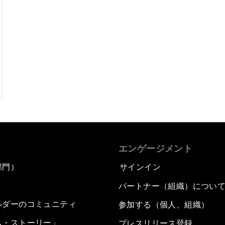
エンゲージメント
部門）
サインイン
パートナー（組織）につい
ルダーのコミュニティ
参加する（個人、組織）
ム・ストーリー」
プレスリリース登録