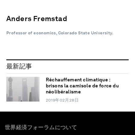
Anders Fremstad
Professor of economics, Colorado State University.
最新記事
Réchauffement climatique :
brisons la camisole de force du
néolibéralisme
2019年02月28日
世界経済フォーラムについて