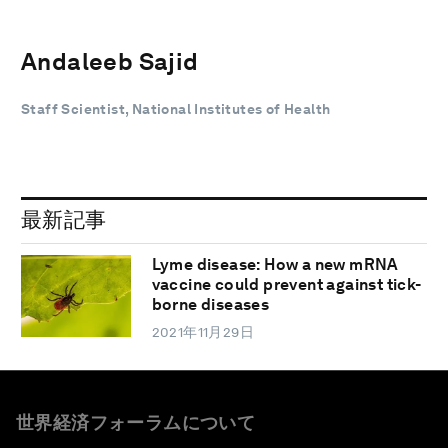
Andaleeb Sajid
Staff Scientist, National Institutes of Health
最新記事
Lyme disease: How a new mRNA
vaccine could prevent against tick-
borne diseases
2021年11月29日
世界経済フォーラムについて