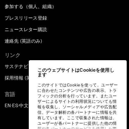
参加する（個人、組織）
プレスリリース登録
ニュースレター購読
連絡先 (英語のみ)
リンク
サステナビリティへの取り組み
このウェブサイトはCookieを使用し
ます
採用情報 (英語のみ)
このサイトではCookieを使って、ユーザー
に合わせたコンテンツや広告の表示、トラ
言語
フィックの分析を行っています。またユー
ザーによるサイトの利用状況についても情
EN
ES
中文
日本語
▪
▪
▪
報を収集し、ソーシャルメディアや広告配
信、データ解析の各パートナーに情報を共
有しています。ここで収集された情報は、
ユーザーが各パートナーに提供した他の情
報や各パートナーのサービスを使用した際