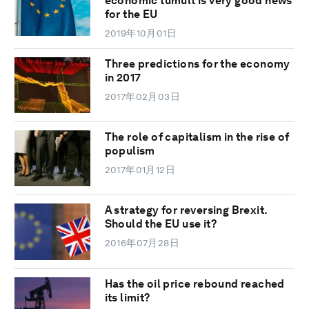
economic tumult is very good news
for the EU
2019年10月01日
Three predictions for the economy
in 2017
2017年02月03日
The role of capitalism in the rise of
populism
2017年01月12日
A strategy for reversing Brexit.
Should the EU use it?
2016年07月28日
Has the oil price rebound reached
its limit?