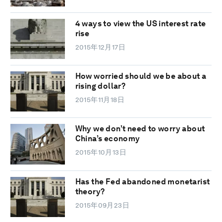
4 ways to view the US interest rate
rise
2015年12月17日
How worried should we be about a
rising dollar?
2015年11月18日
Why we don’t need to worry about
China’s economy
2015年10月13日
Has the Fed abandoned monetarist
theory?
2015年09月23日