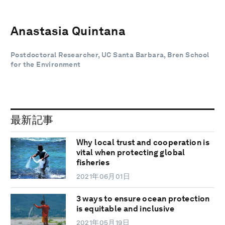
Anastasia Quintana
Postdoctoral Researcher, UC Santa Barbara, Bren School
for the Environment
最新記事
Why local trust and cooperation is
vital when protecting global
fisheries
2021年06月01日
3 ways to ensure ocean protection
is equitable and inclusive
2021年05月19日