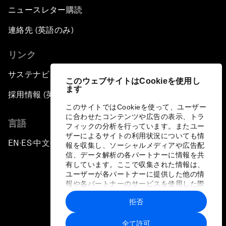
ニュースレター購読
連絡先 (英語のみ)
リンク
サステナビリティへの取り組み
このウェブサイトはCookieを使用し
ます
採用情報 (英語のみ)
このサイトではCookieを使って、ユーザー
に合わせたコンテンツや広告の表示、トラ
言語
フィックの分析を行っています。またユー
ザーによるサイトの利用状況についても情
EN
ES
中文
日本語
▪
▪
▪
報を収集し、ソーシャルメディアや広告配
信、データ解析の各パートナーに情報を共
有しています。ここで収集された情報は、
ユーザーが各パートナーに提供した他の情
報や各パートナーのサービスを使用した際
に収集された情報と組み合わされ、各パー
拒否
トナーによって使用されることがありま
プライバシーポリシーと利用規約
す。
全て許可