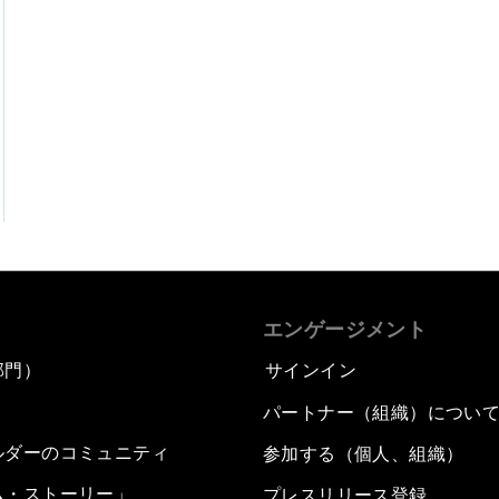
エンゲージメント
部門）
サインイン
パートナー（組織）につい
ルダーのコミュニティ
参加する（個人、組織）
ム・ストーリー」
プレスリリース登録