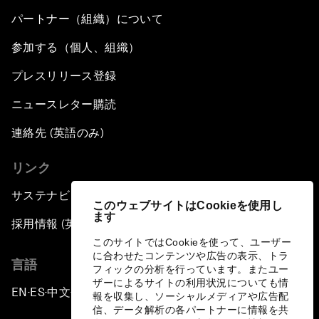
パートナー（組織）について
参加する（個人、組織）
プレスリリース登録
ニュースレター購読
連絡先 (英語のみ)
リンク
サステナビリティへの取り組み
このウェブサイトはCookieを使用し
ます
採用情報 (英語のみ)
このサイトではCookieを使って、ユーザー
に合わせたコンテンツや広告の表示、トラ
言語
フィックの分析を行っています。またユー
ザーによるサイトの利用状況についても情
EN
ES
中文
日本語
▪
▪
▪
報を収集し、ソーシャルメディアや広告配
信、データ解析の各パートナーに情報を共