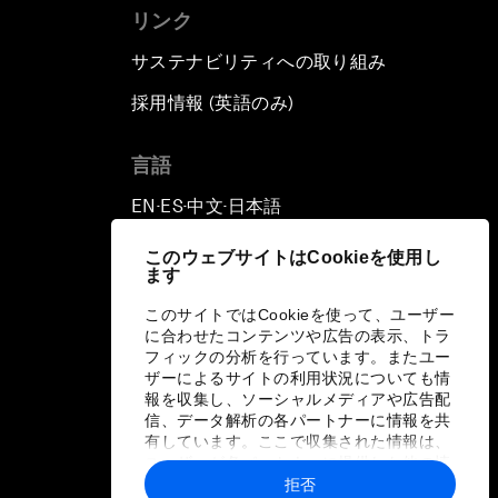
リンク
サステナビリティへの取り組み
採用情報 (英語のみ)
て
言語
EN
ES
中文
日本語
▪
▪
▪
このウェブサイトはCookieを使用し
ます
このサイトではCookieを使って、ユーザー
に合わせたコンテンツや広告の表示、トラ
フィックの分析を行っています。またユー
ザーによるサイトの利用状況についても情
報を収集し、ソーシャルメディアや広告配
信、データ解析の各パートナーに情報を共
有しています。ここで収集された情報は、
ユーザーが各パートナーに提供した他の情
報や各パートナーのサービスを使用した際
拒否