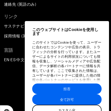
連絡先 (英語のみ)
リンク
サステナビリティへの取り組み
このウェブサイトはCookieを使用し
ます
採用情報 (英語のみ)
このサイトではCookieを使って、ユーザー
に合わせたコンテンツや広告の表示、トラ
言語
フィックの分析を行っています。またユー
ザーによるサイトの利用状況についても情
EN
ES
中文
日本語
▪
▪
▪
報を収集し、ソーシャルメディアや広告配
信、データ解析の各パートナーに情報を共
有しています。ここで収集された情報は、
ユーザーが各パートナーに提供した他の情
報や各パートナーのサービスを使用した際
に収集された情報と組み合わされ、各パー
拒否
トナーによって使用されることがありま
プライバシーポリシーと利用規約
す。
全て許可
サイトマップ
カスタム化