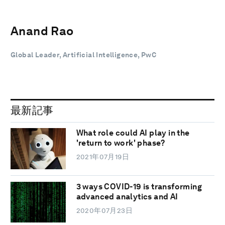
Anand Rao
Global Leader, Artificial Intelligence, PwC
最新記事
What role could AI play in the
'return to work' phase?
2021年07月19日
3 ways COVID-19 is transforming
advanced analytics and AI
2020年07月23日