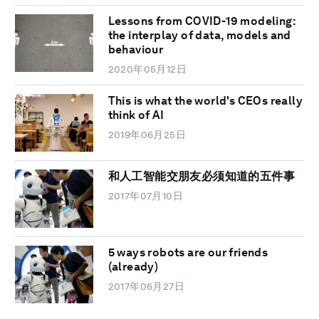
Lessons from COVID-19 modeling:
the interplay of data, models and
behaviour
2020年05月12日
This is what the world's CEOs really
think of AI
2019年06月25日
和人工智能交朋友必须知道的五件事
2017年07月10日
5 ways robots are our friends
(already)
2017年06月27日