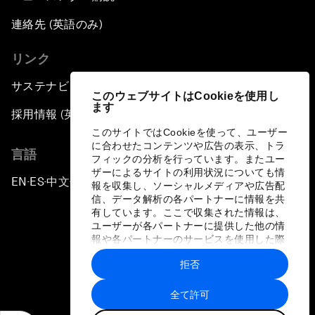
連絡先 (英語のみ)
リンク
サステナビリティへの取り組み
このウェブサイトはCookieを使用し
ます
採用情報 (英語のみ)
このサイトではCookieを使って、ユーザー
に合わせたコンテンツや広告の表示、トラ
言語
フィックの分析を行っています。またユー
ザーによるサイトの利用状況についても情
EN
ES
中文
日本語
▪
▪
▪
報を収集し、ソーシャルメディアや広告配
信、データ解析の各パートナーに情報を共
有しています。ここで収集された情報は、
ユーザーが各パートナーに提供した他の情
報や各パートナーのサービスを使用した際
に収集された情報と組み合わされ、各パー
拒否
トナーによって使用されることがありま
プライバシーポリシーと利用規約
す。
全て許可
サイトマップ