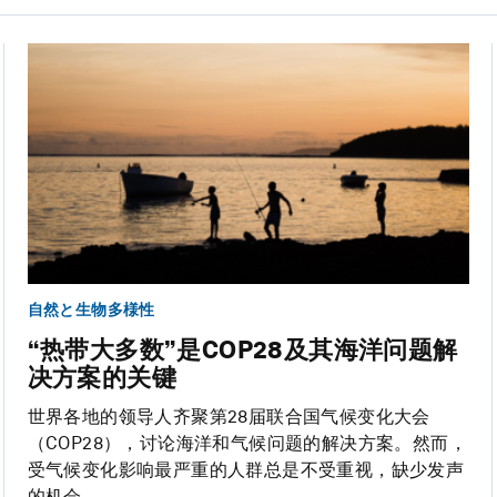
自然と生物多様性
“热带大多数”是COP28及其海洋问题解
决方案的关键
世界各地的领导人齐聚第28届联合国气候变化大会
（COP28），讨论海洋和气候问题的解决方案。然而，
受气候变化影响最严重的人群总是不受重视，缺少发声
的机会。