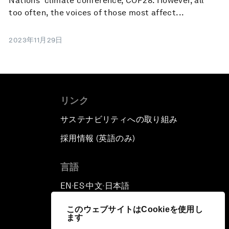
Nations' climate conference, COP28. However, all
too often, the voices of those most affect...
2023年11月29日
リンク
サステナビリティへの取り組み
採用情報 (英語のみ)
て
言語
EN
ES
中文
日本語
▪
▪
▪
このウェブサイトはCookieを使用し
ます