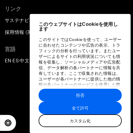
リンク
サステナビリティへの取り組み
このウェブサイトはCookieを使用し
ます
採用情報 (英語のみ)
このサイトではCookieを使って、ユーザー
に合わせたコンテンツや広告の表示、トラ
言語
フィックの分析を行っています。またユー
ザーによるサイトの利用状況についても情
EN
ES
中文
日本語
▪
▪
▪
報を収集し、ソーシャルメディアや広告配
信、データ解析の各パートナーに情報を共
有しています。ここで収集された情報は、
ユーザーが各パートナーに提供した他の情
報や各パートナーのサービスを使用した際
に収集された情報と組み合わされ、各パー
拒否
トナーによって使用されることがありま
プライバシーポリシーと利用規約
す。
全て許可
サイトマップ
カスタム化
©
2026
世界経済フォーラム
EN
ES
中文
日本語