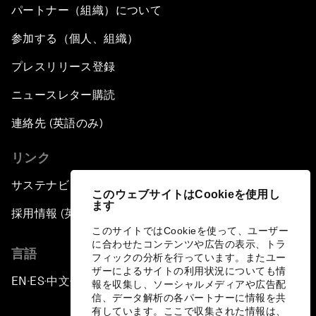
パートナー（組織）について
参加する（個人、組織）
プレスリリース登録
ニュースレター購読
連絡先 (英語のみ)
リンク
サステナビリティへの取り組み
このウェブサイトはCookieを使用し
ます
採用情報 (英語のみ)
このサイトではCookieを使って、ユーザー
に合わせたコンテンツや広告の表示、トラ
言語
フィックの分析を行っています。またユー
ザーによるサイトの利用状況についても情
EN
ES
中文
日本語
▪
▪
▪
報を収集し、ソーシャルメディアや広告配
信、データ解析の各パートナーに情報を共
有しています。ここで収集された情報は、