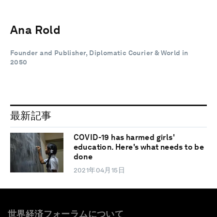
Ana Rold
Founder and Publisher, Diplomatic Courier & World in
2050
最新記事
COVID-19 has harmed girls'
education. Here's what needs to be
done
2021年04月15日
世界経済フォーラムについて