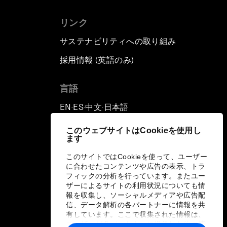
リンク
サステナビリティへの取り組み
採用情報 (英語のみ)
て
言語
EN
ES
中文
日本語
▪
▪
▪
このウェブサイトはCookieを使用し
ます
このサイトではCookieを使って、ユーザー
に合わせたコンテンツや広告の表示、トラ
フィックの分析を行っています。またユー
ザーによるサイトの利用状況についても情
報を収集し、ソーシャルメディアや広告配
信、データ解析の各パートナーに情報を共
有しています。ここで収集された情報は、
ユーザーが各パートナーに提供した他の情