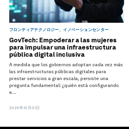
フロンティアテクノロジー、イノベーションセンター
GovTech: Empoderar a las mujeres
para impulsar una infraestructura
pública digital inclusiva
A medida que los gobiernos adoptan cada vez más
las infraestructuras públicas digitales para
prestar servicios a gran escala, persiste una
pregunta fundamental: ¿quién está configurando
e...
2025年10月31日