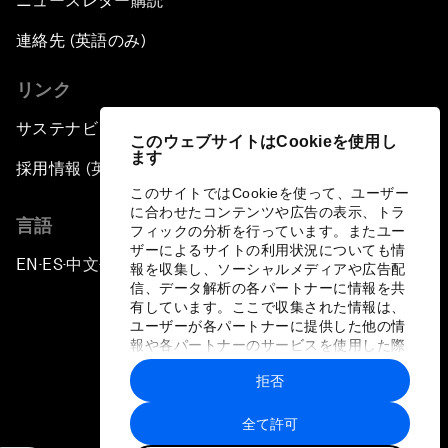
ニュースレター購読
連絡先 (英語のみ)
リンク
サステナビリティへの取り組み
このウェブサイトはCookieを使用し
ます
採用情報 (英語のみ)
このサイトではCookieを使って、ユーザー
に合わせたコンテンツや広告の表示、トラ
言語
フィックの分析を行っています。またユー
ザーによるサイトの利用状況についても情
EN
ES
中文
日本語
▪
▪
▪
報を収集し、ソーシャルメディアや広告配
信、データ解析の各パートナーに情報を共
有しています。ここで収集された情報は、
ユーザーが各パートナーに提供した他の情
報や各パートナーのサービスを使用した際
に収集された情報と組み合わされ、各パー
拒否
トナーによって使用されることがありま
プライバシーポリシーと利用規約
す。
全て許可
サイトマップ