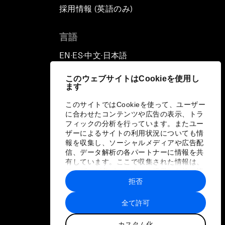
採用情報 (英語のみ)
て
言語
EN
ES
中文
日本語
▪
▪
▪
このウェブサイトはCookieを使用し
ます
このサイトではCookieを使って、ユーザー
に合わせたコンテンツや広告の表示、トラ
フィックの分析を行っています。またユー
ザーによるサイトの利用状況についても情
報を収集し、ソーシャルメディアや広告配
信、データ解析の各パートナーに情報を共
有しています。ここで収集された情報は、
ユーザーが各パートナーに提供した他の情
報や各パートナーのサービスを使用した際
拒否
に収集された情報と組み合わされ、各パー
トナーによって使用されることがありま
全て許可
す。
カスタム化