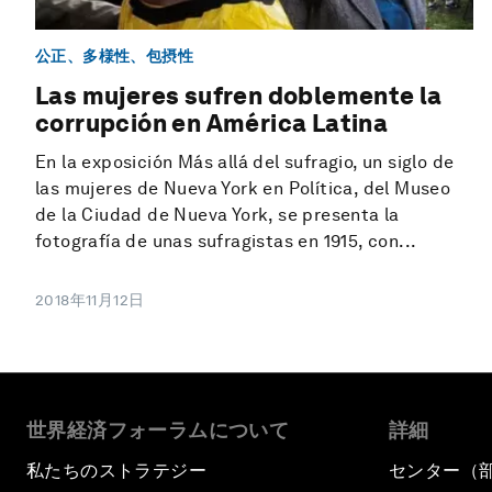
公正、多様性、包摂性
Las mujeres sufren doblemente la
corrupción en América Latina
En la exposición Más allá del sufragio, un siglo de
las mujeres de Nueva York en Política, del Museo
de la Ciudad de Nueva York, se presenta la
fotografía de unas sufragistas en 1915, con...
2018年11月12日
世界経済フォーラムについて
詳細
私たちのストラテジー
センター（