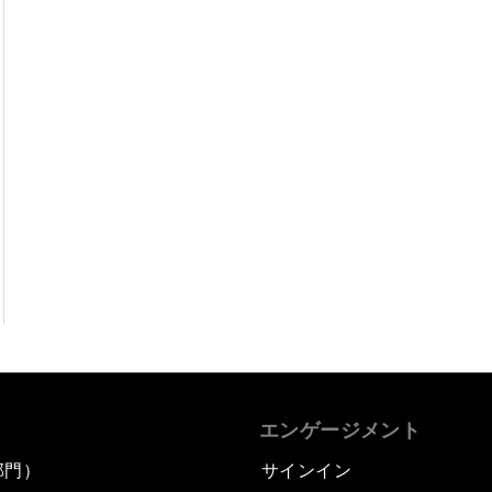
エンゲージメント
部門）
サインイン