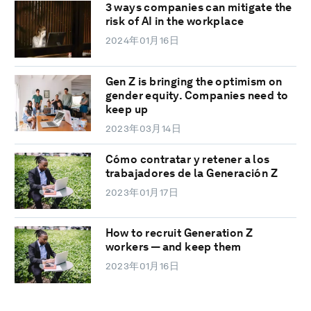
3 ways companies can mitigate the
risk of AI in the workplace
2024年01月16日
Gen Z is bringing the optimism on
gender equity. Companies need to
keep up
2023年03月14日
Cómo contratar y retener a los
trabajadores de la Generación Z
2023年01月17日
How to recruit Generation Z
workers — and keep them
2023年01月16日