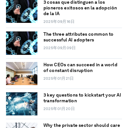
3 cosas que distinguen a los
pioneros exitosos en la adopción
de la IA
2025年09月16日
The three attributes common to
successful AI adopters
2025年09月09日
How CEOs can succeed in a world
of constant disruption
2025年01月21日
3 key questions to kickstart your AI
transformation
2025年01月20日
Why the private sector should care