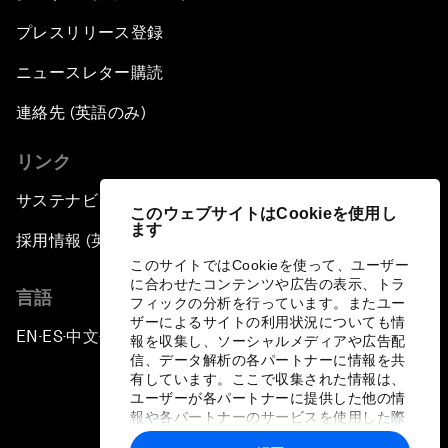
プレスリリース登録
ニュースレター購読
連絡先 (英語のみ)
リンク
サステナビリティへの取り組み
このウェブサイトはCookieを使用し
ます
採用情報 (英語のみ)
このサイトではCookieを使って、ユーザー
に合わせたコンテンツや広告の表示、トラ
言語
フィックの分析を行っています。またユー
ザーによるサイトの利用状況についても情
EN
ES
中文
日本語
▪
▪
▪
報を収集し、ソーシャルメディアや広告配
信、データ解析の各パートナーに情報を共
有しています。ここで収集された情報は、
ユーザーが各パートナーに提供した他の情
報や各パートナーのサービスを使用した際
に収集された情報と組み合わされ、各パー