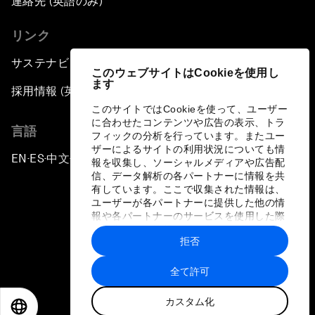
連絡先 (英語のみ)
リンク
サステナビリティへの取り組み
このウェブサイトはCookieを使用し
ます
採用情報 (英語のみ)
このサイトではCookieを使って、ユーザー
に合わせたコンテンツや広告の表示、トラ
言語
フィックの分析を行っています。またユー
ザーによるサイトの利用状況についても情
EN
ES
中文
日本語
▪
▪
▪
報を収集し、ソーシャルメディアや広告配
信、データ解析の各パートナーに情報を共
有しています。ここで収集された情報は、
ユーザーが各パートナーに提供した他の情
報や各パートナーのサービスを使用した際
に収集された情報と組み合わされ、各パー
拒否
トナーによって使用されることがありま
プライバシーポリシーと利用規約
す。
全て許可
サイトマップ
カスタム化
©
2026
世界経済フォーラム
EN
ES
中文
日本語