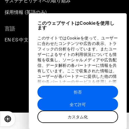
サステナビリティへの取り組み
採用情報 (英語のみ)
このウェブサイトはCookieを使用し
ます
言語
このサイトではCookieを使って、ユーザー
EN
ES
中文
日本語
▪
▪
▪
に合わせたコンテンツや広告の表示、トラ
フィックの分析を行っています。またユー
ザーによるサイトの利用状況についても情
報を収集し、ソーシャルメディアや広告配
信、データ解析の各パートナーに情報を共
有しています。ここで収集された情報は、
ユーザーが各パートナーに提供した他の情
プライバシーポリシーと利用規約
報や各パートナーのサービスを使用した際
に収集された情報と組み合わされ、各パー
サイトマップ
拒否
トナーによって使用されることがありま
す。
©
2026
世界経済フォーラム
全て許可
カスタム化
EN
ES
中文
日本語