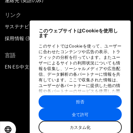
連絡先 (英語のみ)
リンク
サステナビリティへの取り組み
このウェブサイトはCookieを使用し
ます
採用情報 (英語のみ)
このサイトではCookieを使って、ユーザー
に合わせたコンテンツや広告の表示、トラ
言語
フィックの分析を行っています。またユー
ザーによるサイトの利用状況についても情
EN
ES
中文
日本語
▪
▪
▪
報を収集し、ソーシャルメディアや広告配
信、データ解析の各パートナーに情報を共
有しています。ここで収集された情報は、
ユーザーが各パートナーに提供した他の情
報や各パートナーのサービスを使用した際
に収集された情報と組み合わされ、各パー
拒否
トナーによって使用されることがありま
プライバシーポリシーと利用規約
す。
全て許可
サイトマップ
カスタム化
©
2026
世界経済フォーラム
EN
ES
中文
日本語