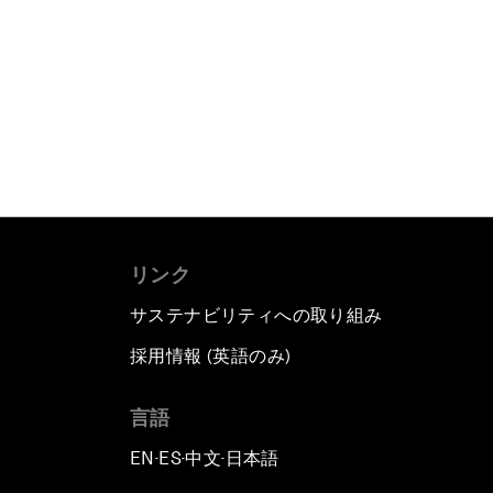
リンク
サステナビリティへの取り組み
採用情報 (英語のみ)
て
言語
EN
ES
中文
日本語
▪
▪
▪