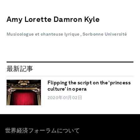
Amy Lorette Damron Kyle
Musicologue et chanteuse lyrique , Sorbonne Université
最新記事
Flipping the script on the ‘princess
culture’ in opera
2020年01月02日
世界経済フォーラムについて