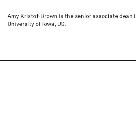
Amy Kristof-Brown is the senior associate dean i
University of Iowa, US.