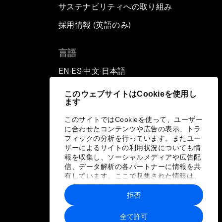
サステナビリティへの取り組み
採用情報 (英語のみ)
て
言語
EN
ES
中文
日本語
▪
▪
▪
このウェブサイトはCookieを使用し
ます
このサイトではCookieを使って、ユーザー
に合わせたコンテンツや広告の表示、トラ
フィックの分析を行っています。またユー
ザーによるサイトの利用状況についても情
報を収集し、ソーシャルメディアや広告配
信、データ解析の各パートナーに情報を共
有しています。ここで収集された情報は、
ユーザーが各パートナーに提供した他の情
報や各パートナーのサービスを使用した際
拒否
に収集された情報と組み合わされ、各パー
トナーによって使用されることがありま
全て許可