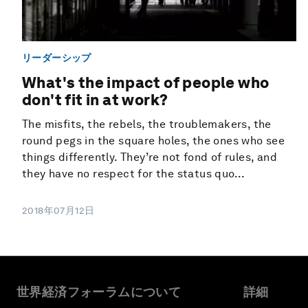
リーダーシップ
What's the impact of people who
don't fit in at work?
The misfits, the rebels, the troublemakers, the
round pegs in the square holes, the ones who see
things differently. They’re not fond of rules, and
they have no respect for the status quo...
2018年07月12日
世界経済フォーラムについて
詳細